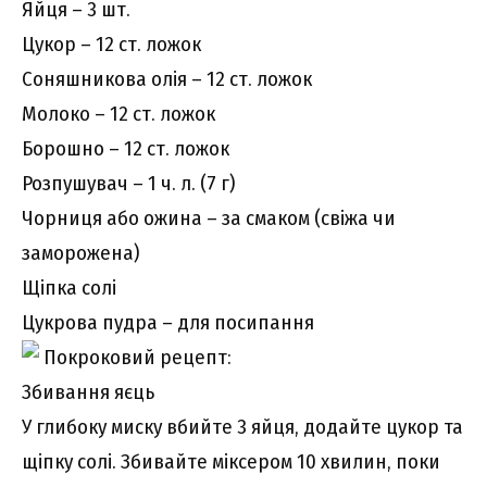
Яйця – 3 шт.
Цукор – 12 ст. ложок
Соняшникова олія – 12 ст. ложок
Молоко – 12 ст. ложок
Борошно – 12 ст. ложок
Розпушувач – 1 ч. л. (7 г)
Чорниця або ожина – за смаком (свіжа чи
заморожена)
Щіпка солі
Цукрова пудра – для посипання
Покроковий рецепт:
Збивання яєць
У глибоку миску вбийте 3 яйця, додайте цукор та
щіпку солі. Збивайте міксером 10 хвилин, поки