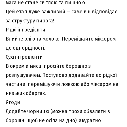
маса не стане світлою та пишною.
Цей етап дуже важливий — саме він відповідає
за структуру пирога!
Рідкі інгредієнти
Влийте олію та молоко. Перемішайте міксером
до однорідності.
Сухі інгредієнти
В окремій мисці просійте борошно з
розпушувачем. Поступово додавайте до рідкої
частини, перемішуючи ложкою або міксером на
низьких обертах.
Ягоди
Додайте чорницю (можна трохи обваляти в
борошні, щоб не осіла на дно), акуратно