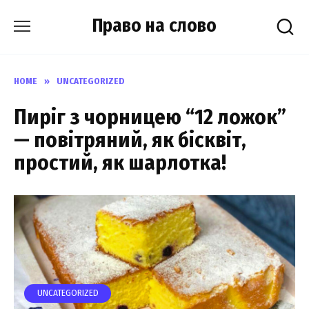
Skip
Право на слово
to
content
HOME
»
UNCATEGORIZED
Пиріг з чорницею “12 ложок”
— повітряний, як бісквіт,
простий, як шарлотка!
UNCATEGORIZED