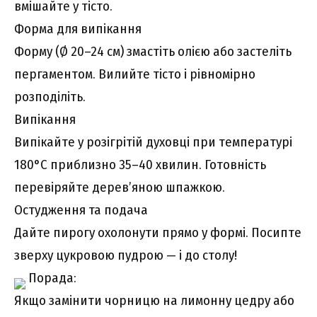
вмішайте у тісто.
Форма для випікання
Форму (Ø 20–24 см) змастіть олією або застеліть
пергаментом. Вилийте тісто і рівномірно
розподіліть.
Випікання
Випікайте у розігрітій духовці при температурі
180°C приблизно 35–40 хвилин. Готовність
перевіряйте дерев’яною шпажкою.
Остудження та подача
Дайте пирогу охолонути прямо у формі. Посипте
зверху цукровою пудрою — і до столу!
Порада:
Якщо замінити чорницю на лимонну цедру або