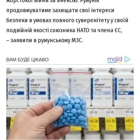
жорстокої війни за анексію. Румунія
продовжуватиме захищати свої інтереси
безпеки в умовах повного суверенітету у своїй
подвійній якості союзника НАТО та члена ЄС,
– заявили в румунському МЗС.