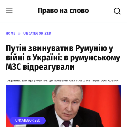
Skip
Право на слово
to
content
HOME
»
UNCATEGORIZED
Путін звинуватив Румунію у
війні в Україні: в румунському
МЗС відреагували
UNCATEGORIZED