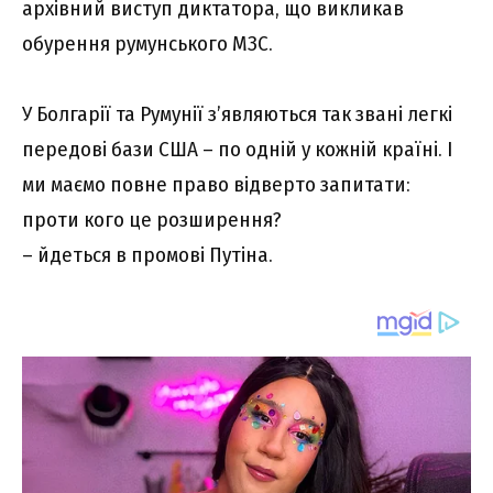
архівний виступ диктатора, що викликав
обурення румунського МЗС.
У Болгарії та Румунії з’являються так звані легкі
передові бази США – по одній у кожній країні. І
ми маємо повне право відверто запитати:
проти кого це розширення?
– йдеться в промові Путіна.