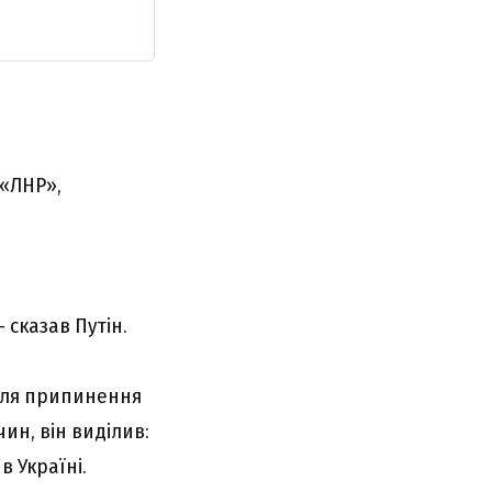
 «ЛНР»,
 сказав Путін.
 для припинення
н, він виділив:
в Україні.