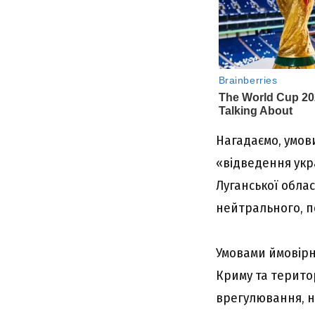
Нагадаємо, умов
«відведення укра
Луганської облас
нейтрального, по
Умовами ймовірн
Криму та терито
врегулювання, на