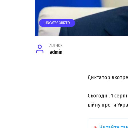
UNCATEGORIZED
AUTHOR
admin
Диктатор вкотре 
Сьогодні, 1 серп
війну проти Украї
Читайте так