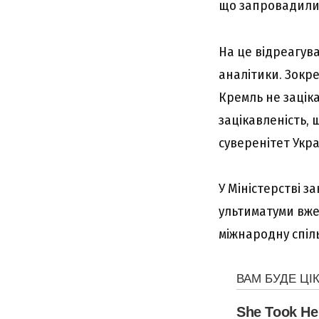
що запровадили
На це відреагува
аналітики. Зокре
Кремль не зацік
зацікавленість, 
суверенітет Укра
У Міністерстві з
ультиматуми вже 
міжнародну спіл