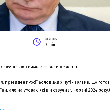
READING
2 min
озвучив свої вимоги — вони незмінні.
ня, президент Росії Володимир Путін заявив, що гото
ни, але на умовах, які він озвучив у червні 2024 року.
ож: