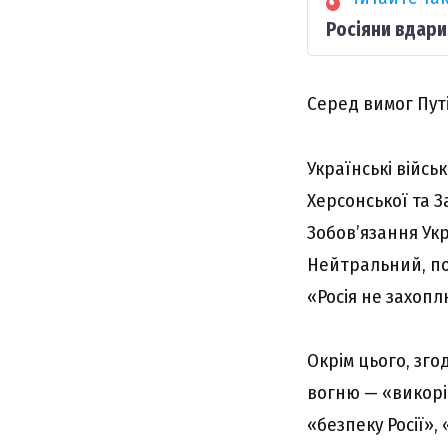
Росіяни вдари
Серед вимог Пут
Українські війсь
Херсонської та З
Зобов’язання Ук
Нейтральний, по
«Росія не захопл
Окрім цього, зг
вогню — «викорі
«безпеку Росії», 