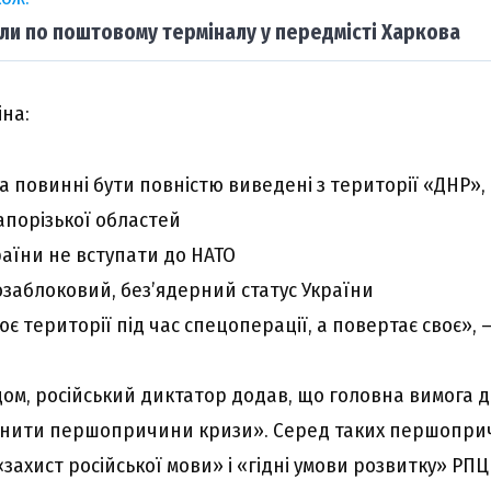
ли по поштовому терміналу у передмісті Харкова
іна:
ка повинні бути повністю виведені з території «ДНР»,
апорізької областей
раїни не вступати до НАТО
заблоковий, без’ядерний статус України
ює території під час спецоперації, а повертає своє», —
одом, російський диктатор додав, що головна вимога
нити першопричини кризи». Серед таких першопричи
«захист російської мови» і «гідні умови розвитку» РПЦ 