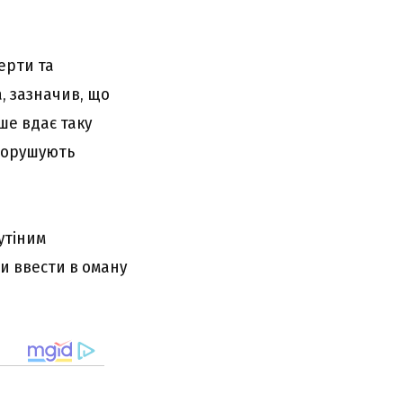
перти та
а, зазначив, що
ше вдає таку
 порушують
утіним
би ввести в оману