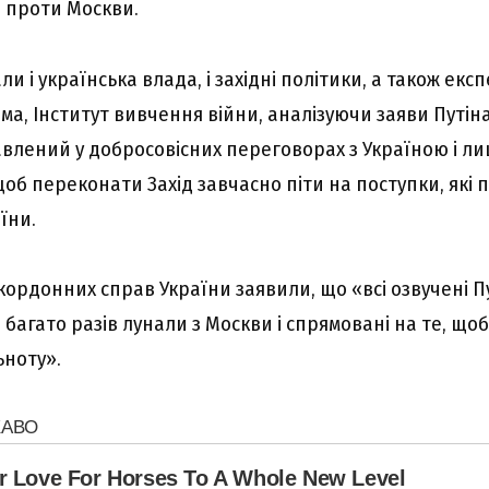
 проти Москви.
ли і українська влада, і західні політики, а також екс
ма, Інститут вивчення війни, аналізуючи заяви Путін
авлений у добросовісних переговорах з Україною і ли
щоб переконати Захід завчасно піти на поступки, які
їни.
акордонних справ України заявили, що «всі озвучені П
багато разів лунали з Москви і спрямовані на те, що
ьноту».