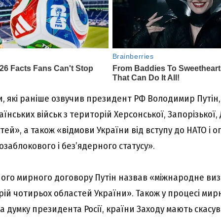
и, які раніше озвучив президент РФ Володимир Путін,
їнських військ з територій Херсонської, Запорізької, 
тей», а також «відмови України від вступу до НАТО і 
заблокового і без’ядерного статусу».
ого мирного договору Путін назвав «міжнародне виз
рій чотирьох областей України». Також у процесі мир
 думку президента Росії, країни Заходу мають скасува