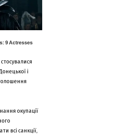
 стосувалися
Донецької і
оголошення
нання окупації
ного
ти всі санкції,