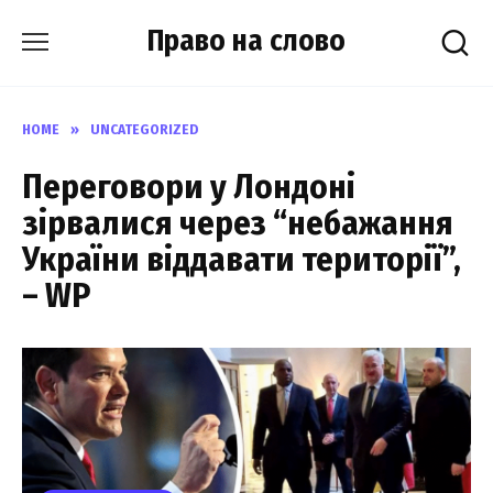
Skip
Право на слово
to
content
HOME
»
UNCATEGORIZED
Переговори у Лондоні
зірвалися через “небажання
України віддавати території”,
– WP