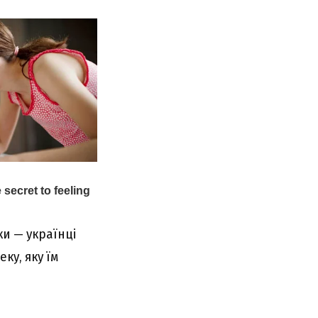
ки — українці
ку, яку їм