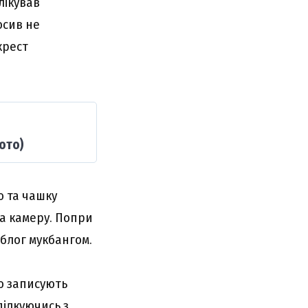
лікував
осив не
хрест
ото)
ю та чашку
на камеру. Попри
 блог мукбангом.
о записують
спілкуючись з