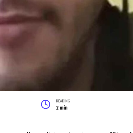
READING
2 min