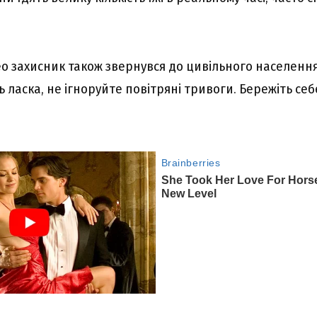
део захисник також звернувся до цивільного населенн
 ласка, не ігноруйте повітряні тривоги. Бережіть себ