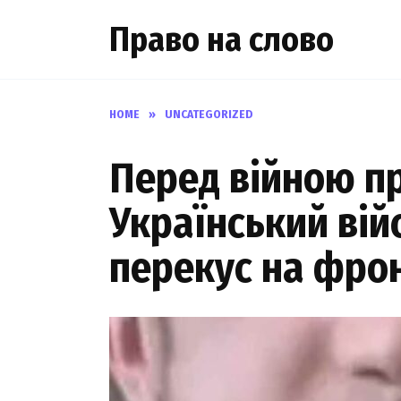
Skip
Право на слово
to
content
HOME
»
UNCATEGORIZED
Перед війною пр
Український вій
перекус на фрон