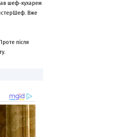
ював шеф-кухарем
айстерШеф. Вже
Проте після
ту.