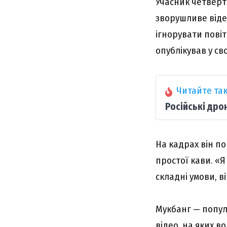
Учасник четверт
зворушливе віде
ігнорувати повіт
опублікував у св
Читайте так
Російські дро
На кадрах він по
простої кави. «Я
складні умови, в
Мукбанг — попул
відео, на яких во