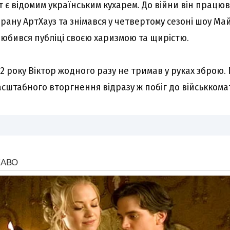
т є відомим українським кухарем. До війни він прац
орану АртХауз та знімався у четвертому сезоні шоу М
любився публіці своєю харизмою та щирістю.
2 року Віктор жодного разу не тримав у руках зброю. 
сштабного вторгнення відразу ж побіг до військкома