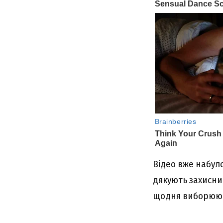
Відео вже набуло
дякують захисник
щодня виборюют