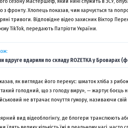
ого сезону МастерШеф, який нині служить в ЗСУ, опуб
о з фронту. Хлопець показав, чим харчується та попр
ряні тривоги. Відповідне відео захисник Віктор Пере
оєму TikTok, передають Патріоти України.
ож:
ни вдруге вдарили по складу ROZETKA у Броварах (ф
казав, як виглядає його перекус: шматок хліба з рибо
 такий голодний, що з голоду вмру», — жартує боєць 
ійськовий не втрачає почуття гумору, називаючи свій
ярний вид відеоблогінгу, де блогери транслюють аб
ни їдять велику кількість їжі в реальному часі, часто 