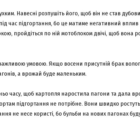
ухким. Навесні розпушіть його, щоб він не став дубов
під час підгортання, бо це матиме негативний вплив
ркою, пройдіться по ній мотоблоком двічі, щоб вона р
є важливою умовою. Якщо восени присутній брак волог
агонів, а врожай буде маленьким.
ньо часу, щоб картопля наростила пагони та дала вр
ортам підгортання не потрібне. Вони швидко ростуть
ння не несе користі, бо бульби на нових пагонах буд