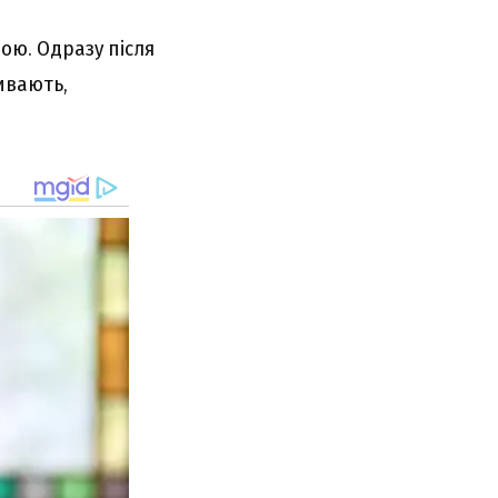
вою. Одразу після
ивають,