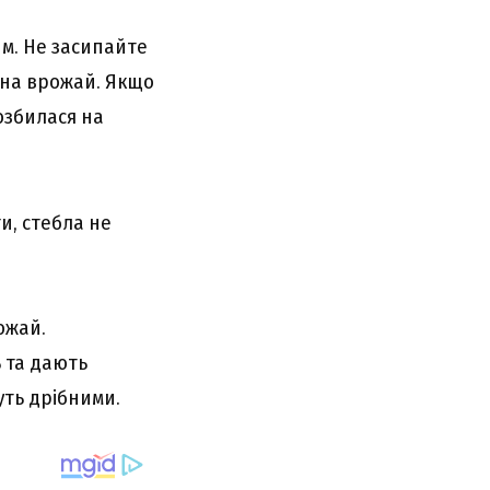
им. Не засипайте
 на врожай. Якщо
озбилася на
и, стебла не
ожай.
 та дають
уть дрібними.