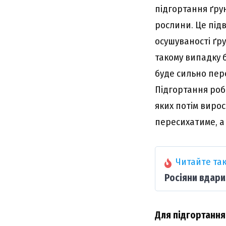
підгортання ґру
рослини. Це підв
осушуваності ґру
такому випадку б
буде сильно пер
Підгортання роби
яких потім виро
пересихатиме, а
Читайте так
Росіяни вдари
Для підгортання