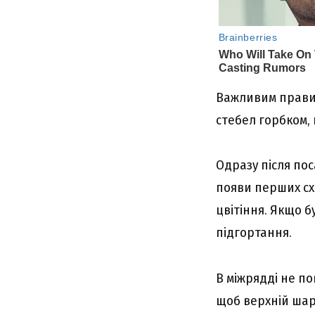
Важливим правил
стебел горбком,
Одразу після по
появи перших схо
цвітіння. Якщо 
підгортання.
В міжрядді не п
щоб верхній шар