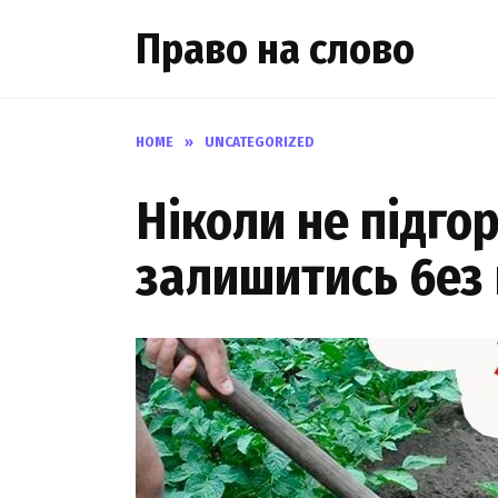
Skip
Право на слово
to
content
HOME
»
UNCATEGORIZED
Ніколи не підго
залишитись 6ез