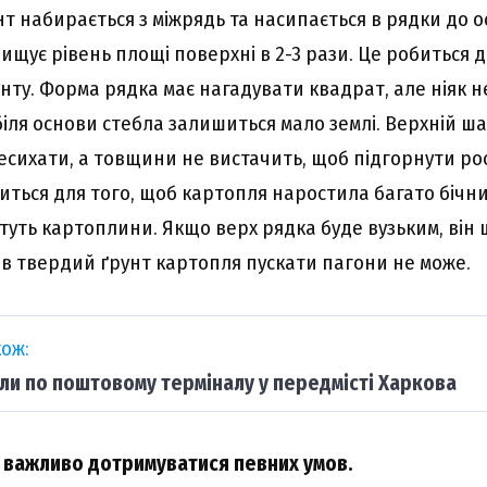
нт набирається з міжрядь та насипається в рядки до 
ищує рівень площі поверхні в 2-3 рази. Це робиться 
нту. Форма рядка має нагадувати квадрат, але ніяк н
іля основи стебла залишиться мало землі. Верхній ша
есихати, а товщини не вистачить, щоб підгорнути ро
ться для того, щоб картопля наростила багато бічни
стуть картоплини. Якщо верх рядка буде вузьким, ві
 в твердий ґрунт картопля пускати пагони не може.
ож:
ли по поштовому терміналу у передмісті Харкова
 важливо дотримуватися певних умов.