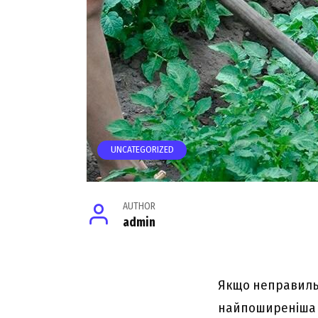
UNCATEGORIZED
AUTHOR
admin
Якщо неправильн
найпоширеніша п