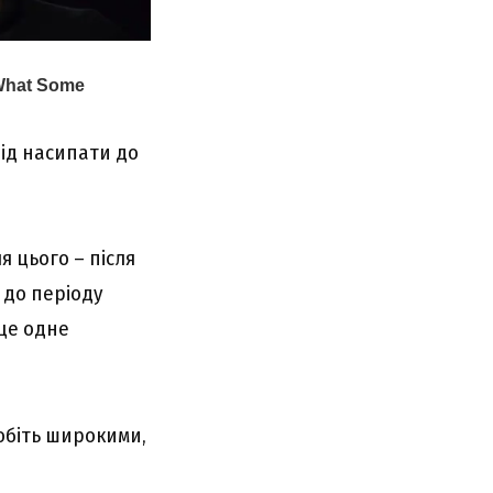
лід насипати до
 цього – після
 до періоду
ще одне
обіть широкими,