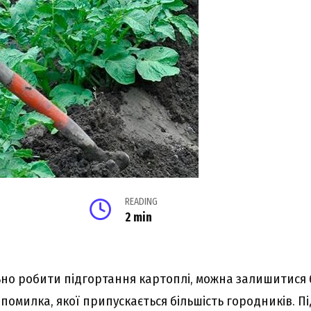
READING
2 min
о робити підгортання картоплі, можна залишитися 
омилка, якої припускається більшість городників. Пі