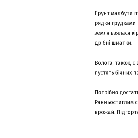
Ґрунт має бути п
рядки грудками 
земля взялася кі
дрібні шматки.
Волога, також, 
пустять бічних п
Потрібно достат
Ранньостиглим с
врожай. Підгорта