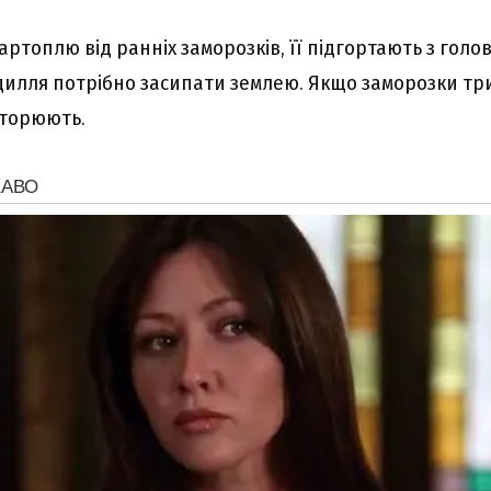
ртоплю від ранніх заморозків, її підгортають з голо
адилля потрібно засипати землею. Якщо заморозки тр
вторюють.