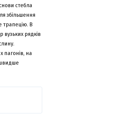
основи стебла
для збільшення
е трапецію. В
р вузьких рядків
слину.
х пагонів, на
н швидше