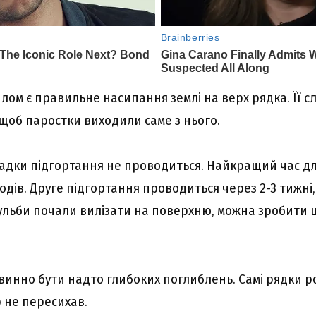
ом є правильне насипання землі на верх рядка. Її с
 щоб паростки виходили саме з нього.
садки підгортання не проводиться. Найкращий час для
дів. Друге підгортання проводиться через 2-3 тижні,
бульби почали вилізати на поверхню, можна зробити 
овинно бути надто глибоких поглиблень. Самі рядки р
 не пересихав.