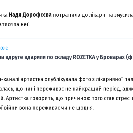
ачка
Надя Дорофєєва
потрапила до лікарні та змусил
тися за неї.
ож:
ни вдруге вдарили по складу ROZETKA у Броварах (ф
m-каналі артистка опублікувала фото з лікарняної па
алась, що нині переживає не найкращий період, адже
й. Артистка говорить, що причиною того став стрес, 
 війни вона переживає чи не щодня.