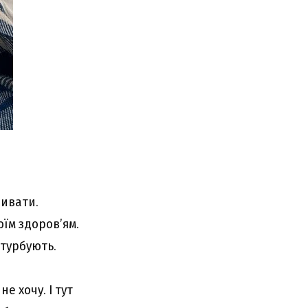
ривати.
їм здоров’ям.
 турбують.
е хочу. І тут