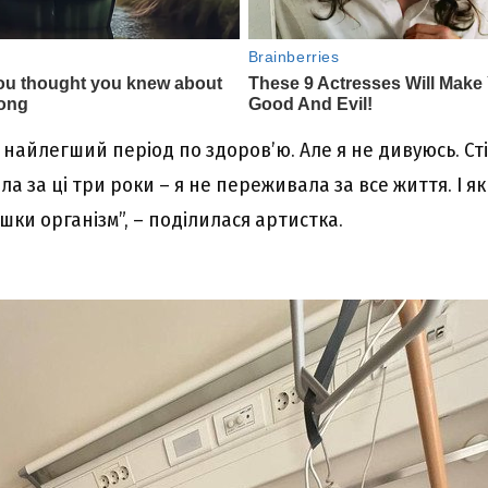
 найлегший період по здоров’ю. Але я не дивуюсь. Сті
а за ці три роки – я не переживала за все життя. І як
ки організм”, – поділилася артистка.