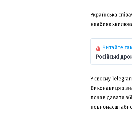
Українська спів
неабияк хвилюва
Читайте так
Російські дро
У своєму Telegra
Виконавиця зізн
почав давати збі
повномасштабної