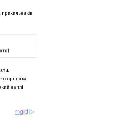
а прихильників
ото)
лати.
 її організм
який на тлі