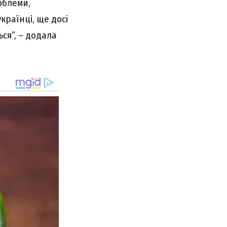
облеми,
країнці, ще досі
ься”, – додала