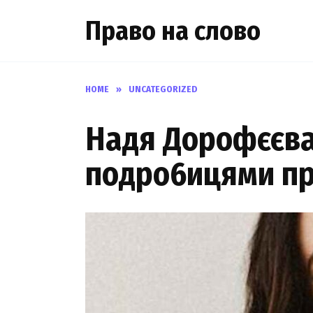
Skip
Право на слово
to
content
HOME
»
UNCATEGORIZED
Надя Дорофєєва 
подро6ицями про