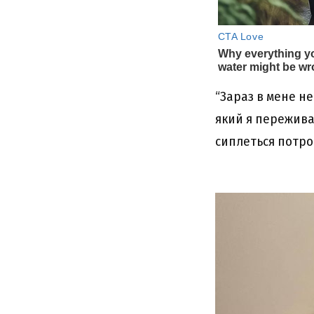
“Зараз в мене не
який я переживал
сиплеться потрош