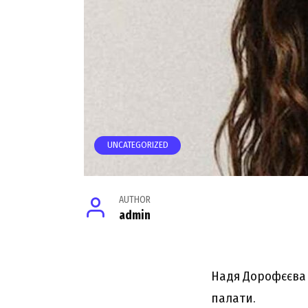
UNCATEGORIZED
AUTHOR
admin
Надя Дорофєєва 
палати.