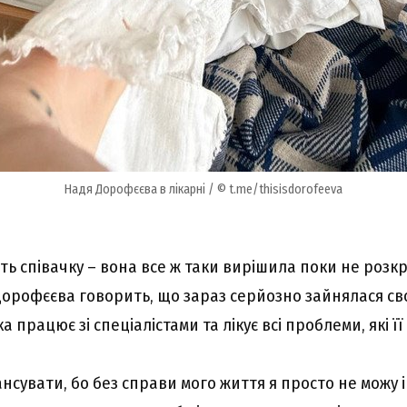
Надя Дорофєєва в лікарні / © t.me/thisisdorofeeva
ть співачку – вона все ж таки вирішила поки не розк
Дорофєєва говорить, що зараз серйозно зайнялася сво
 працює зі спеціалістами та лікує всі проблеми, які її
нсувати, бо без справи мого життя я просто не можу і н