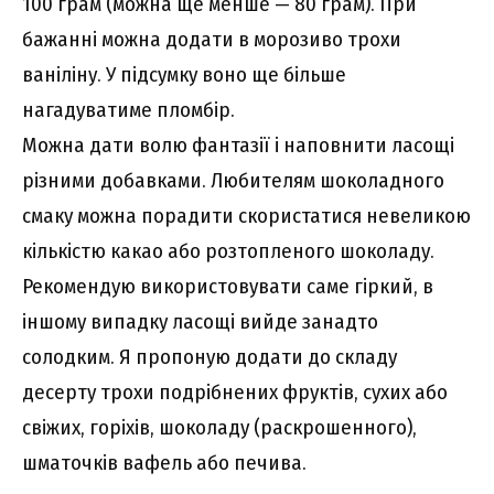
100 грам (можна ще менше — 80 грам). При
бажанні можна додати в морозиво трохи
ваніліну. У підсумку воно ще більше
нагадуватиме пломбір.
Можна дати волю фантазії і наповнити ласощі
різними добавками. Любителям шоколадного
смаку можна порадити скористатися невеликою
кількістю какао або розтопленого шоколаду.
Рекомендую використовувати саме гіркий, в
іншому випадку ласощі вийде занадто
солодким. Я пропоную додати до складу
десерту трохи подрібнених фруктів, сухих або
свіжих, горіхів, шоколаду (раскрошенного),
шматочків вафель або печива.