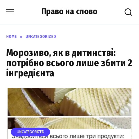
Skip
Право на слово
to
content
HOME
»
UNCATEGORIZED
Морозиво, як в дитинстві:
потрібно всього лише з6ити 2
інгредієнта
UNCATEGORIZED