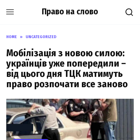
Skip
Право на слово
to
content
HOME
»
UNCATEGORIZED
Мобілізація з новою силою:
українців уже попередили –
від цього дня ТЦК матимуть
право розпочати все заново