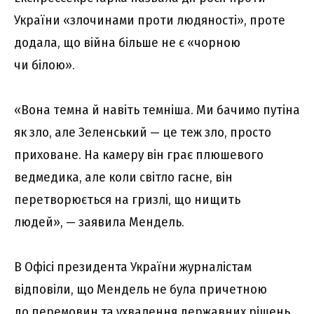
України «злочинами проти людяності», проте
додала, що війна більше не є «чорною
чи білою».
«Вона темна й навіть темніша. Ми бачимо путіна
як зло, але Зеленський — це теж зло, просто
приховане. На камеру він грає плюшевого
ведмедика, але коли світло гасне, він
перетворюється на гризлі, що нищить
людей», — заявила Мендель.
В Офісі президента України журналістам
відповіли, що Мендель не була причетною
до перемовин та ухвалення державних рішень,