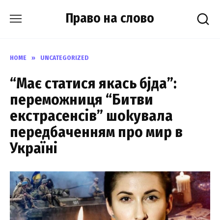
Skip
Право на слово
to
content
HOME
»
UNCATEGORIZED
“Має статися якась бjда”:
переможниця “Битви
екстрасенсів” шоkувала
передбаченням про мир в
Україні