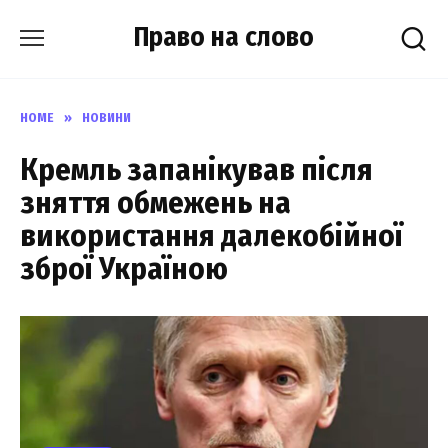
Skip
Право на слово
to
content
HOME
»
НОВИНИ
Кремль запанікував після
зняття обмежень на
використання далекобійної
зброї Україною