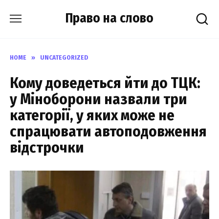
Skip
Право на слово
to
content
HOME
»
UNCATEGORIZED
Кому доведеться йти до ТЦК:
у Міноборони назвали три
категорії, у яких може не
спрацювати автоподовження
відстрочки