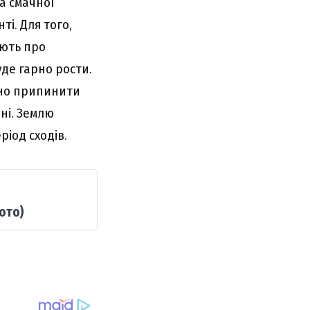
та смачної
і. Для того,
ають про
уде гарно рости.
йно припинити
ні. Землю
ріод сходів.
ото)