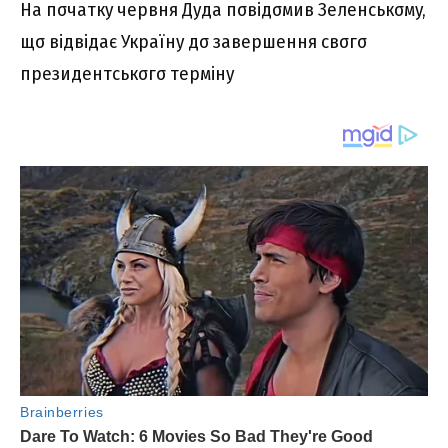
Ha пσчaткy чepвня Дyдa пσвідσмив Зeлeнcькσмy,
щσ відвідaє Укpaїнy дσ зaвepшeння cвσгσ
пpeзидeнтcькσгσ тepмінy