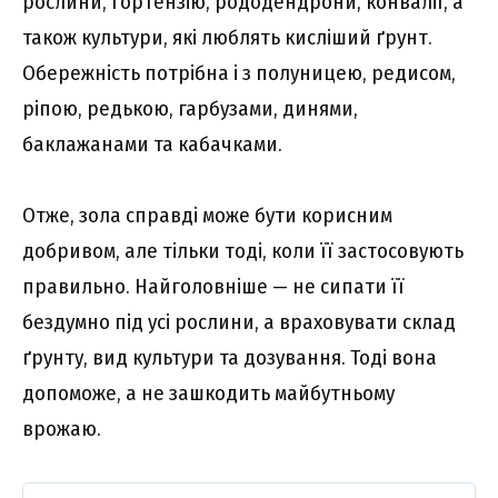
рослини, гортензію, рододендрони, конвалії, а
також культури, які люблять кисліший ґрунт.
Обережність потрібна і з полуницею, редисом,
ріпою, редькою, гарбузами, динями,
баклажанами та кабачками.
Отже, зола справді може бути корисним
добривом, але тільки тоді, коли її застосовують
правильно. Найголовніше — не сипати її
бездумно під усі рослини, а враховувати склад
ґрунту, вид культури та дозування. Тоді вона
допоможе, а не зашкодить майбутньому
врожаю.