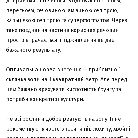
добривами. Її не вносять одночасно з гноєм,
перегноєм, сечовиною, аміачною селітрою,
кальцієвою селітрою та суперфосфатом. Через
таке поєднання частина корисних речовин
просто втрачається, і підживлення не дає
бажаного результату.
Оптимальна норма внесення — приблизно 1
склянка золи на 1 квадратний метр. Але перед
цим бажано врахувати кислотність ґрунту та
потреби конкретної культури.
Не всі рослини добре реагують на золу. Її не
рекомендують часто вносити під лохину, хвойні