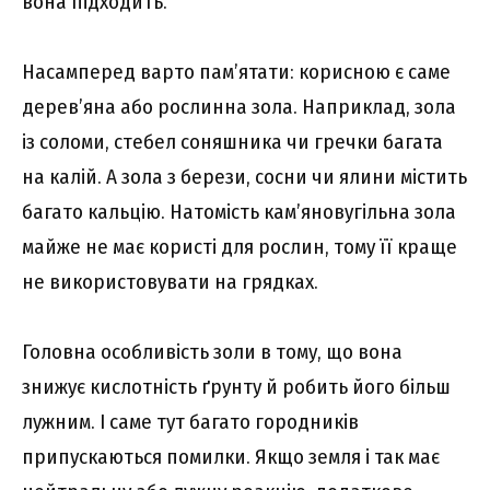
вона підходить.
Насамперед варто пам’ятати: корисною є саме
дерев’яна або рослинна зола. Наприклад, зола
із соломи, стебел соняшника чи гречки багата
на калій. А зола з берези, сосни чи ялини містить
багато кальцію. Натомість кам’яновугільна зола
майже не має користі для рослин, тому її краще
не використовувати на грядках.
Головна особливість золи в тому, що вона
знижує кислотність ґрунту й робить його більш
лужним. І саме тут багато городників
припускаються помилки. Якщо земля і так має