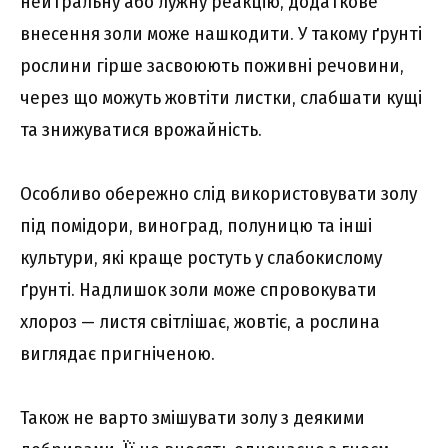
нейтральну або лужну реакцію, додаткове
внесення золи може нашкодити. У такому ґрунті
рослини гірше засвоюють поживні речовини,
через що можуть жовтіти листки, слабшати кущі
та знижуватися врожайність.
Особливо обережно слід використовувати золу
під помідори, виноград, полуницю та інші
культури, які краще ростуть у слабокислому
ґрунті. Надлишок золи може спровокувати
хлороз — листя світлішає, жовтіє, а рослина
виглядає пригніченою.
Також не варто змішувати золу з деякими