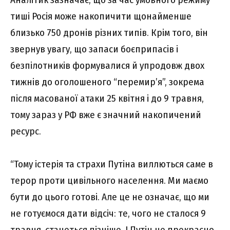
тиші Росія може накопичити щонайменше
близько 750 дронів різних типів. Крім того, він
звернув увагу, що запаси боєприпасів і
безпілотників формувалися й упродовж двох
тижнів до оголошеного “перемир’я”, зокрема
після масованої атаки 25 квітня і до 9 травня,
тому зараз у РФ вже є значний накопичений
ресурс.
“Тому істерія та страхи Путіна виллються саме в
терор проти цивільного населення. Ми маємо
бути до цього готові. Але це не означає, що ми
не готуємося дати відсіч: те, чого не сталося 9
травня, станеться пізніше. І Путін це прекрасно