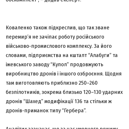
Коваленко також підкреслив, що так зване
перемир’я не зачіпає роботу російського
військово-промислового комплексу. За його
словами, підприємства на кшталт “Алабуги” та
іжевського заводу “Купол” продовжують
виробництво дронів і іншого озброєння. Щодня
там виготовляють приблизно 250–260
безпілотників, зокрема близько 120–130 ударних
дронів “Шахед” модифікації 136 та стільки ж
дронів-приманок типу “Гербера”.
Аналітик зазначає, що за час умовного режиму