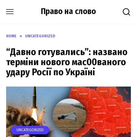
Skip
Право на слово
to
content
HOME
»
UNCATEGORIZED
“Давно готувались”: названо
терміни нового мас00ваного
удару Росії по Україні
UNCATEGORIZED