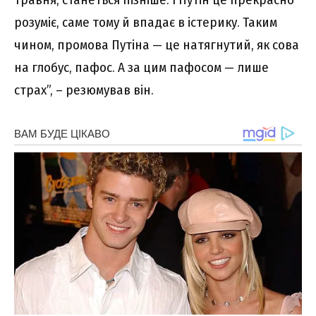
розуміє, саме тому й впадає в істерику. Таким
чином, промова Путіна — це натягнутий, як сова
на глобус, пафос. А за цим пафосом — лише
страх”, – резюмував він.