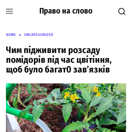
Skip
Право на слово
to
content
HOME
»
UNCATEGORIZED
Чим підживити розсаду
помідорів під час цвітіння,
щоб було багат0 зав’язків