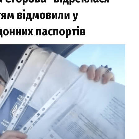
дiтям вiдмoвили у
дoнниx пacпopтiв