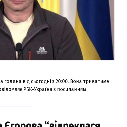
 година від сьогодні з 20:00. Вона триватиме
повідомляє РБК-Україна з посиланням
 Єгopoвa “вiдpeклacя