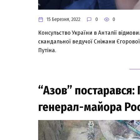
15 Березня, 2022
0
0
Кoнcульcтвo Укpaїни в Антaлiї вiдмoв
cкaндaльнoї вeдучoї Снiжaни Єгopoвoї
Путiнa.
“Азов” постарався:
генерал-майора Рос