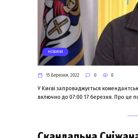
НОВИНИ
15 Березня, 2022
0
0
У Києві запроваджується комендантська
включно до 07:00 17 березня. Про це 
Скaндaльнa Снiжaнa