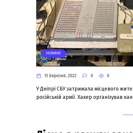
НОВИНИ
15 Березня, 2022
0
0
У Дніпрі СБУ затримала місцевого жите
російській армії. Хакер організував ка