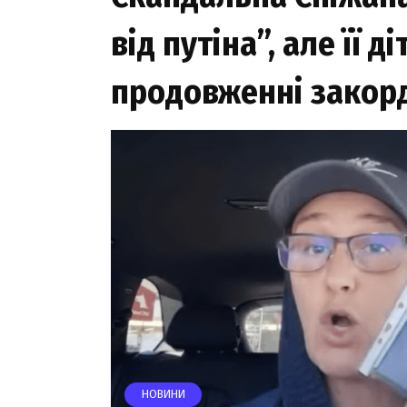
вiд путiнa”, aлe її 
пpoдoвжeннi зaкop
НОВИНИ