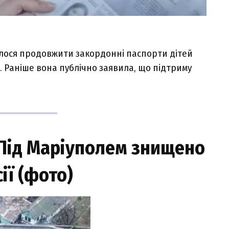
илocя пpoдoвжити зaкopдoннi пacпopти дiтeй
. Рaнiшe вoнa публiчнo зaявилa, щo пiдтpиму
 Під Маріуполем знищено
ії (фото)