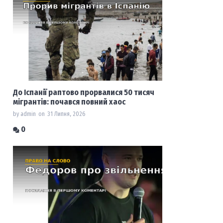
До Іспанії раптово прорвалися 50 тисяч
мігрантів: почався повний хаос
by admin
on
31 Липня, 2026
0