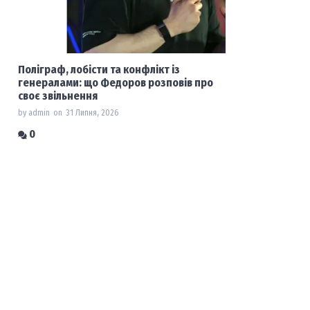
Поліграф, лобісти та конфлікт із
генералами: що Федоров розповів про
своє звільнення
by admin
on
31 Липня, 2026
0