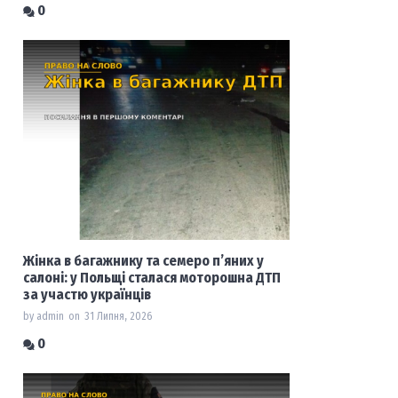
0
Жінка в багажнику та семеро п’яних у
салоні: у Польщі сталася моторошна ДТП
за участю українців
by admin
on
31 Липня, 2026
0