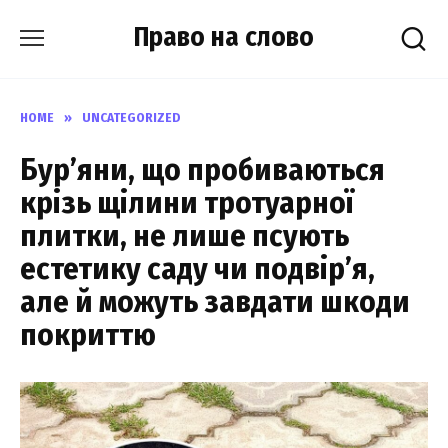
Skip
Право на слово
to
content
HOME
»
UNCATEGORIZED
Бур’яни, що пробиваються
крізь щілини тротуарної
плитки, не лише псують
естетику саду чи подвір’я,
але й можуть завдати шкоди
покриттю