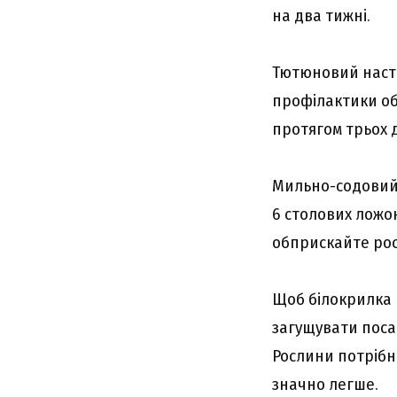
на два тижні.
Тютюновий настій
профілактики об
протягом трьох д
Мильно-содовий р
6 столових ложок
обприскайте ро
Щоб білокрилка 
загущувати поса
Рослини потрібн
значно легше.