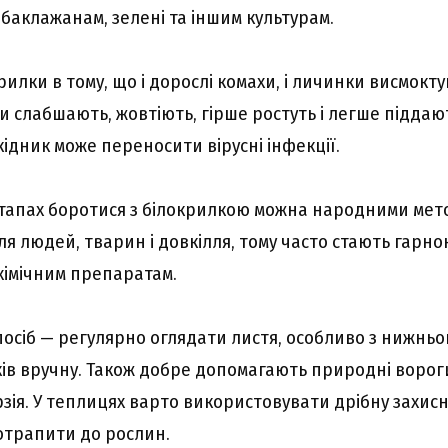
баклажанам, зелені та іншим культурам.
илки в тому, що і дорослі комахи, і личинки висмоктуют
и слабшають, жовтіють, гірше ростуть і легше піддаю
кідник може переносити вірусні інфекції.
тапах боротися з білокрилкою можна народними мет
я людей, тварин і довкілля, тому часто стають гарн
імічним препаратам.
сіб — регулярно оглядати листя, особливо з нижнього
ів вручну. Також добре допомагають природні ворог
зія. У теплицях варто використовувати дрібну захисну
отрапити до рослин.