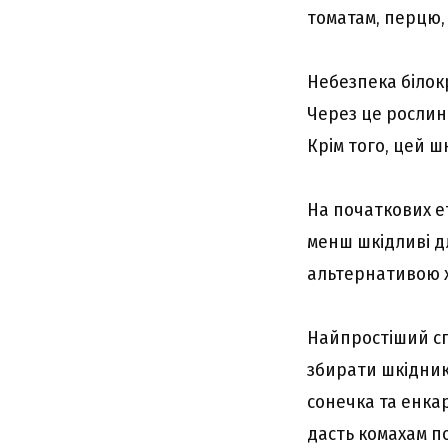
томатам, перцю, 
Небезпека білокр
Через це рослин
Крім того, цей ш
На початкових е
менш шкідливі дл
альтернативою х
Найпростіший спо
збирати шкідник
сонечка та енкар
дасть комахам п