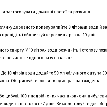
на застосовувати домашні настої та розчини.
Склянку деревного попелу залийте 3 літрами води й з
о процідіть і обприскуйте рослини раз на 10 днів.
ого спирту. У 10 літрах води розчиніть 1 столову ло
е не частіше одного разу на місяць.
До 10 літрів води додайте 50 мл яблучного оцту та 3
мила. Обприскуйте рослини один раз на тиждень.
бо цибулі. 100 г подрібнених часникових чи цибулеви
ми води та настоюйте 7 днів. Використовуйте для об