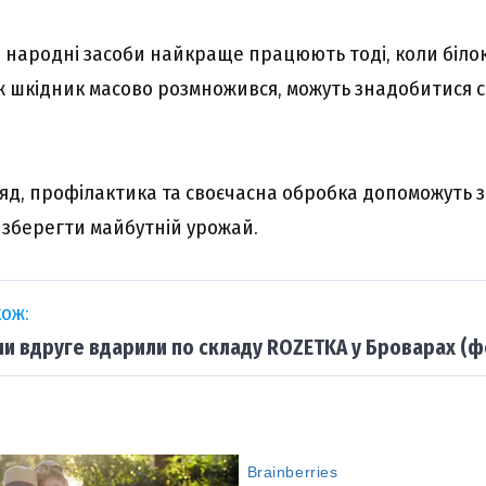
: народні засоби найкраще працюють тоді, коли біл
ж шкідник масово розмножився, можуть знадобитися с
яд, профілактика та своєчасна обробка допоможуть 
й зберегти майбутній урожай.
ож:
ни вдруге вдарили по складу ROZETKA у Броварах (ф