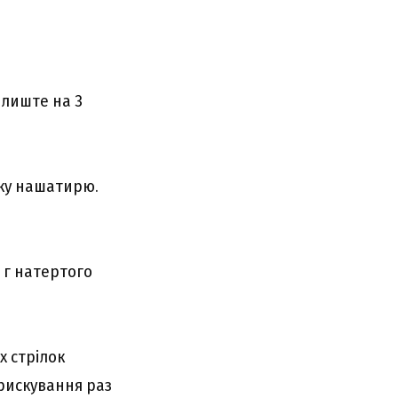
алиште на 3
жку нашатирю.
0 г натертого
х стрілок
прискування раз