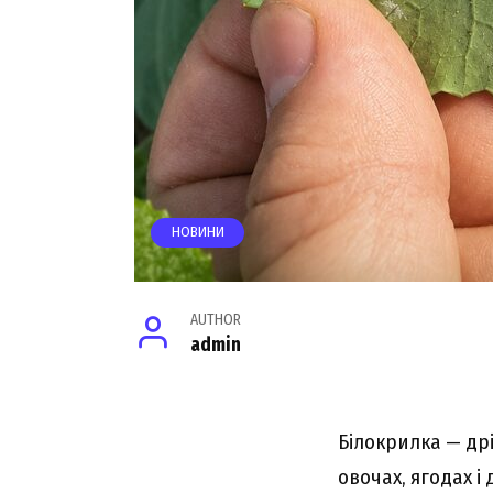
НОВИНИ
AUTHOR
admin
Білокрилка — др
овочах, ягодах і