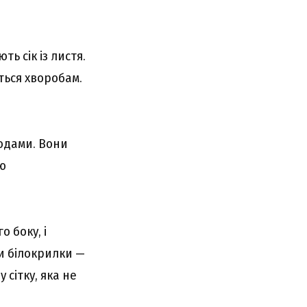
ь сік із листя.
ться хворобам.
одами. Вони
ою
 боку, і
и білокрилки —
 сітку, яка не