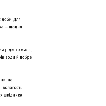
 доби. Для
ика — щодня
ки рідкого мила,
рів води й добре
ни, не
 вологості.
ся шкідника