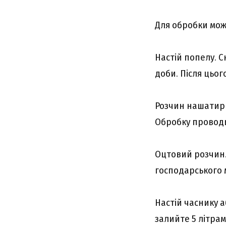
Для обробки мож
Настій попелу. 
доби. Після цьог
Розчин нашатирн
Обробку проводьт
Оцтовий розчин. 
господарського 
Настій часнику а
залийте 5 літра