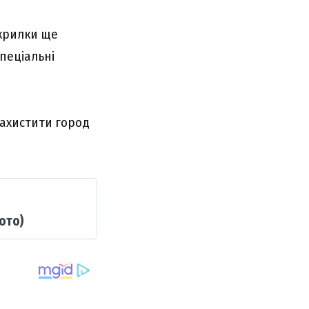
окрилки ще
пеціальні
захистити город
ото)