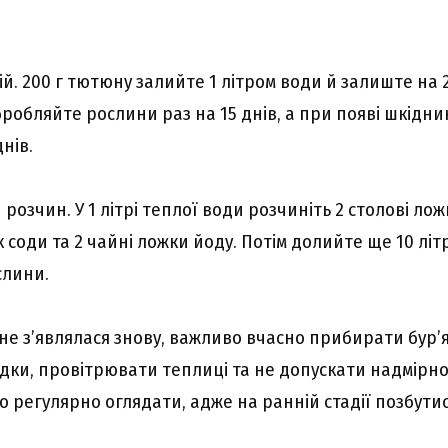
. 200 г тютюну залийте 1 літром води й залиште на 2
робляйте рослини раз на 15 днів, а при появі шкідн
нів.
озчин. У 1 літрі теплої води розчиніть 2 столові лож
 соди та 2 чайні ложки йоду. Потім долийте ще 10 літ
слини.
не з’являлася знову, важливо вчасно прибирати бур’я
дки, провітрювати теплиці та не допускати надмірної
о регулярно оглядати, адже на ранній стадії позбути