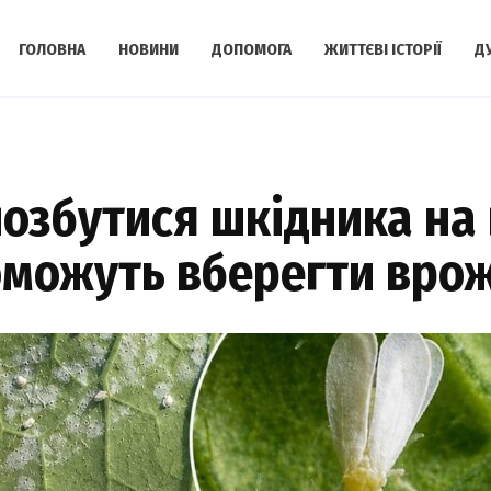
ГОЛОВНА
НОВИНИ
ДОПОМОГА
ЖИТТЄВІ ІСТОРІЇ
Д
озбутися шкідника на г
оможуть вберегти врож