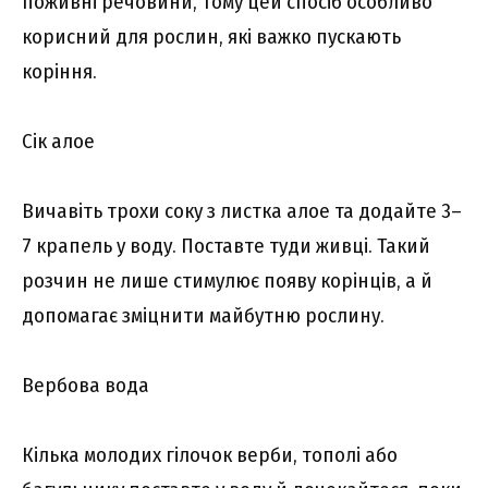
поживні речовини, тому цей спосіб особливо
корисний для рослин, які важко пускають
коріння.
Сік алое
Вичавіть трохи соку з листка алое та додайте 3–
7 крапель у воду. Поставте туди живці. Такий
розчин не лише стимулює появу корінців, а й
допомагає зміцнити майбутню рослину.
Вербова вода
Кілька молодих гілочок верби, тополі або