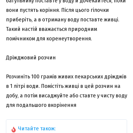
багульнику поставте у воду й дочекайтеся, поки
вони пустять коріння. Після цього гілочки
приберіть, а в отриману воду поставте живці.
Такий настій вважається природним
помічником для коренеутворення.
Дріжджовий розчин
Розчиніть 100 грамів живих пекарських дріжджів
в 1 літрі води. Помістіть живці в цей розчин на
добу, а потім висаджуйте або ставте у чисту воду
для подальшого вкорінення
Читайте також: