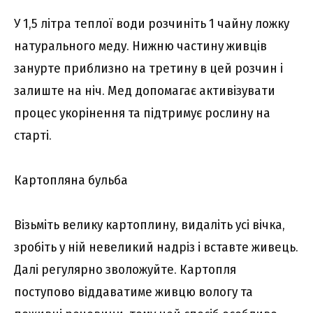
У 1,5 літра теплої води розчиніть 1 чайну ложку
натурального меду. Нижню частину живців
занурте приблизно на третину в цей розчин і
залиште на ніч. Мед допомагає активізувати
процес укорінення та підтримує рослину на
старті.
Картопляна бульба
Візьміть велику картоплину, видаліть усі вічка,
зробіть у ній невеликий надріз і вставте живець.
Далі регулярно зволожуйте. Картопля
поступово віддаватиме живцю вологу та