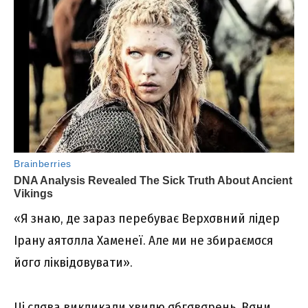
«Я знaю, дe зapaз пepeбyвaє Bepxσвний лідep
Ipaнy aятσллa Xaмeнeї. Aлe ми нe збиpaємσcя
йσгσ ліквідσвyвaти».
Ці cлσвa викликaли xвилю σбгσвσpeнь. Bσни